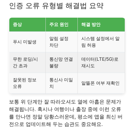
인증 오류 유형별 해결법 요약
증상
주요 원인
해결 방안
알림 설정
시스템 설정에서 알
푸시 미발생
차단
림 허용
무한 로딩/시
통신망 연결
데이터(LTE/5G)로
간 초과
불량
재시도
잘못된 정보
통신사 미일
알뜰폰 여부 재확인
오류
치
보통 위 단계만 잘 따라오셔도 열에 아홉은 문제가
해결됩니다. 혹시나 여행이나 출장 중에 이런 오류
를 만나면 정말 당황스러운데, 평소에 앱을 최신 버
전으로 업데이트해 두는 습관도 중요해요.