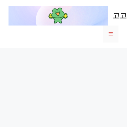
Skip
to
고고
content
Menu