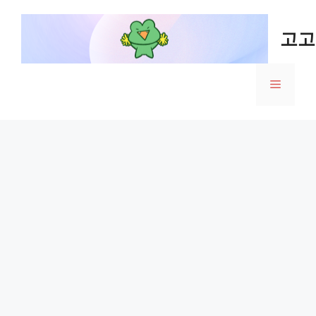
Skip
to
고고
content
Menu