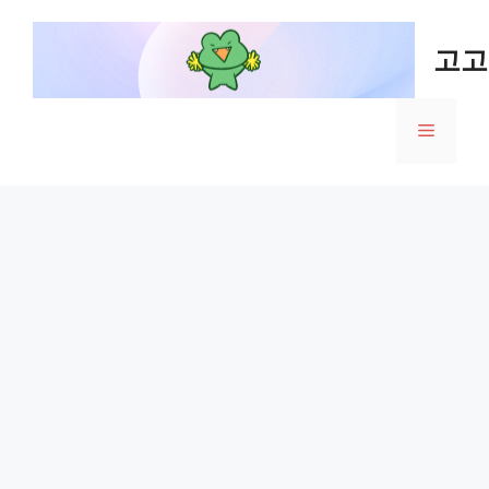
Skip
to
고고
content
Menu