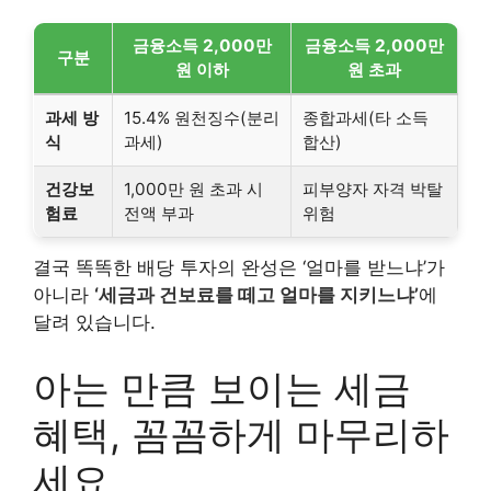
금융소득 2,000만
금융소득 2,000만
구분
원 이하
원 초과
과세 방
15.4% 원천징수(분리
종합과세(타 소득
식
과세)
합산)
건강보
1,000만 원 초과 시
피부양자 자격 박탈
험료
전액 부과
위험
결국 똑똑한 배당 투자의 완성은 ‘얼마를 받느냐’가
아니라
‘세금과 건보료를 떼고 얼마를 지키느냐’
에
달려 있습니다.
아는 만큼 보이는 세금
혜택, 꼼꼼하게 마무리하
세요