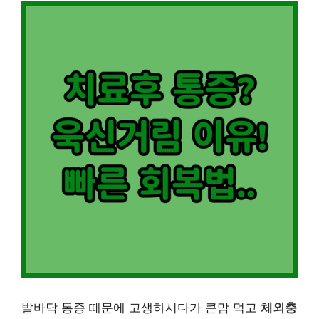
발바닥 통증 때문에 고생하시다가 큰맘 먹고
체외충