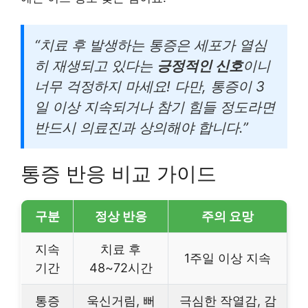
“치료 후 발생하는 통증은 세포가 열심
히 재생되고 있다는
긍정적인 신호
이니
너무 걱정하지 마세요! 다만, 통증이 3
일 이상 지속되거나 참기 힘들 정도라면
반드시 의료진과 상의해야 합니다.”
통증 반응 비교 가이드
구분
정상 반응
주의 요망
지속
치료 후
1주일 이상 지속
기간
48~72시간
통증
욱신거림, 뻐
극심한 작열감, 감