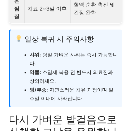
온
혈액 순환 촉진 및
찜
치료 2~3일 이후
긴장 완화
질
일상 복귀 시 주의사항
샤워:
당일 가벼운 샤워는 즉시 가능합니
다.
약물:
소염제 복용 전 반드시 의료진과
상의하세요.
멍/부종:
자연스러운 치유 과정이며 일
주일 이내에 사라집니다.
다시 가벼운 발걸음으로