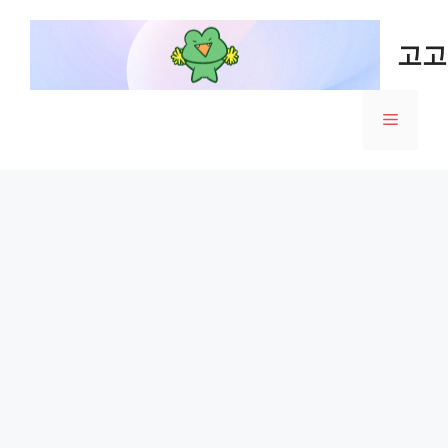
Skip
to
고고
content
Menu