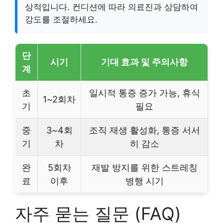
상적입니다. 컨디션에 따라 의료진과 상담하여
강도를 조절하세요.
단
시기
기대 효과 및 주의사항
계
초
일시적 통증 증가 가능, 휴식
1~2회차
기
필요
중
3~4회
조직 재생 활성화, 통증 서서
기
차
히 감소
완
5회차
재발 방지를 위한 스트레칭
료
이후
병행 시기
자주 묻는 질문 (FAQ)