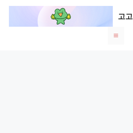
Skip
to
고고
content
Menu