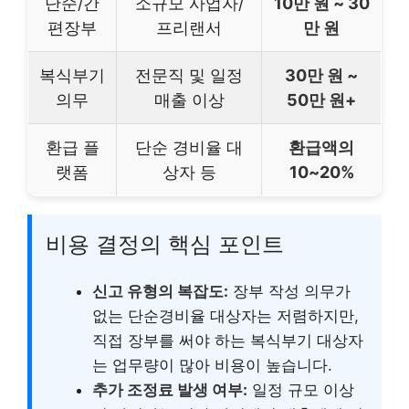
단순/간
소규모 사업자/
10만 원 ~ 30
편장부
프리랜서
만 원
복식부기
전문직 및 일정
30만 원 ~
의무
매출 이상
50만 원+
환급 플
단순 경비율 대
환급액의
랫폼
상자 등
10~20%
비용 결정의 핵심 포인트
신고 유형의 복잡도:
장부 작성 의무가
없는 단순경비율 대상자는 저렴하지만,
직접 장부를 써야 하는 복식부기 대상자
는 업무량이 많아 비용이 높습니다.
추가 조정료 발생 여부:
일정 규모 이상