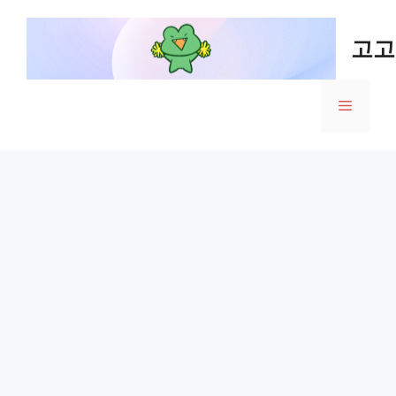
Skip
to
고고
content
Menu