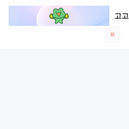
Skip
to
고고
content
Menu