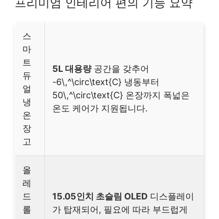
프리미엄 인테리어 편의 기능 요약
스
마
트
5L 대용량
공간을 갖추어
듀
-6\,^\circ\text{C} 냉동부터
얼
50\,^\circ\text{C} 온장까지 폭넓은
냉
온도 케어가 지원됩니다.
온
장
고
올
레
드
15.05인치 초슬림 OLED
디스플레이
롤
가 탑재되어, 필요에 따라 부드럽게