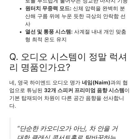
로를 부드럽게 풀어주는 정교한 마사지 기능
원터치 무중력 모드:
신체 압력을 완벽히 분
산해 구름 위에 누운 듯한 극상의 안락함 선
사
열선 및 통풍 시스템:
사계절 내내 개인 맞춤
형 최적 온도 유지
Q. 오디오 시스템이 정말 럭셔
리 명품인가요?
네, 영국 하이엔드 오디오 명가
네임(Naim)
과의 협
업으로 튜닝된
32개 스피커 프리미엄 음향 시스템
이
기본 탑재되어 차원이 다른 공간 음향을 선사합니
다.
“단순한 카오디오가 아닌, 차 안을 거
대한 클래식 콘서트홀로 탈바꿈하는