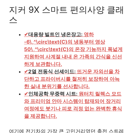
지커 9X 스마트 편의사양 클래
스
✔
대용량 빌트인 냉온장고:
영하
-6\,^\circ\text{C}의 냉동부터 영상
50\,^\circ\text{C}의 온장 기능까지 폭넓게
지원하여 사계절 내내 온 가족의 간식을 신선
하게 보관합니다.
✔
2열 전동식 선셰이드:
뜨거운 자외선을 차
단하고 프라이버시를 철저히 보장하여 아늑
한 실내 분위기를 선사합니다.
✔
인체공학 무중력 시트:
원터치 릴렉스 모드
와 프리미엄 안마 시스템이 탑재되어 장거리
여정에도 붓기나 피로 걱정 없는 완벽한 휴식
을 제공합니다.
여기에 전기차의 가장 큰 고민거리였던 충전 스트레