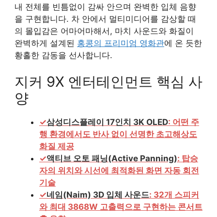
내 전체를 빈틈없이 감싸 안으며 완벽한 입체 음향
을 구현합니다. 차 안에서 멀티미디어를 감상할 때
의 몰입감은 어마어마해서, 마치 사운드와 화질이
완벽하게 설계된
홍콩의 프리미엄 영화관
에 온 듯한
황홀한 감동을 선사합니다.
지커 9X 엔터테인먼트 핵심 사
양
✓
삼성디스플레이 17인치 3K OLED
: 어떤 주
행 환경에서도 반사 없이 선명한 초고해상도
화질 제공
✓
액티브 오토 패닝(Active Panning)
: 탑승
자의 위치와 시선에 최적화된 화면 자동 회전
기술
✓
네임(Naim) 3D 입체 사운드
: 32개 스피커
와 최대 3868W 고출력으로 구현하는 콘서트