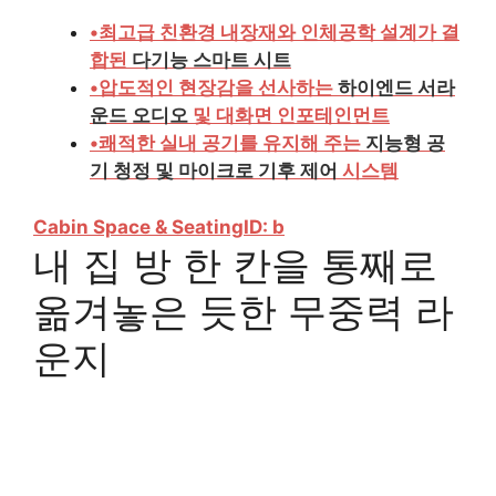
•
최고급 친환경 내장재와 인체공학 설계가 결
합된
다기능 스마트 시트
•
압도적인 현장감을 선사하는
하이엔드 서라
운드 오디오
및 대화면 인포테인먼트
•
쾌적한 실내 공기를 유지해 주는
지능형 공
기 청정 및 마이크로 기후 제어
시스템
Cabin Space & Seating
ID: b
내 집 방 한 칸을 통째로
옮겨놓은 듯한 무중력 라
운지