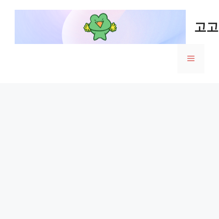
Skip
to
고고
content
Menu