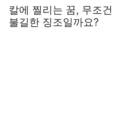
칼에 찔리는 꿈, 무조건
불길한 징조일까요?