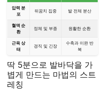
압력 분
뒤꿈치 집중
발 전체 분산
포
혈액 순
정체 및 부종
원활한 순환
환
근육 상
수축과 이완 반
경직 및 긴장
태
복
딱 5분으로 발바닥을 가
볍게 만드는 마법의 스트
레칭