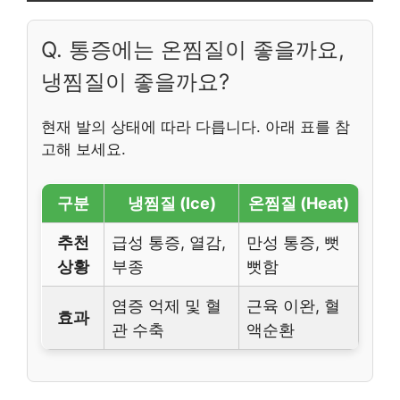
Q. 통증에는 온찜질이 좋을까요,
냉찜질이 좋을까요?
현재 발의 상태에 따라 다릅니다. 아래 표를 참
고해 보세요.
구분
냉찜질 (Ice)
온찜질 (Heat)
추천
급성 통증, 열감,
만성 통증, 뻣
상황
부종
뻣함
염증 억제 및 혈
근육 이완, 혈
효과
관 수축
액순환