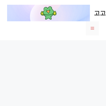
Skip
to
고고
content
Menu