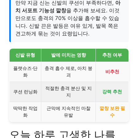
만약 지금 신는 신발의 쿠션이 부족하다면,
아
치 서포트 기능성 깔창
을 추가해 보세요. 이것
만으로도 충격의 70% 이상을 흡수할 수 있습
니다. 신발 끈은 발등은 여유 있게, 발목 쪽은
견고하게 묶는 것이 요령입니다.
신발 유형
발에 미치는 영향
추천 여부
플랫슈즈·단
충격 흡수 제로, 아치 붕
비추천
화
괴
적절한 충격 분산 및 지
쿠션 런닝화
강력 추천
지
딱딱한 작업
근막에 지속적인 마찰
깔창 보완 필
화
유발
수
오늘 하루 고생한 나를