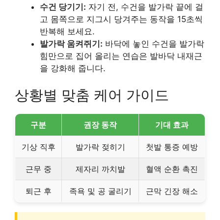
수건 당기기:
자기 전, 수건을 발가락 끝에 걸
고 몸쪽으로 지그시 당겨주는 동작을 15초씩
반복해 보세요.
발가락 움켜쥐기:
바닥에 놓인 수건을 발가락
힘만으로 집어 올리는 연습은 발바닥 내재근
을 강화해 줍니다.
상황별 맞춤 케어 가이드
구분
권장 동작
기대 효과
기상 직후
발가락 젖히기
첫발 통증 예방
근무 중
제자리 까치발
혈액 순환 촉진
퇴근 후
족욕 및 공 굴리기
근막 긴장 해소