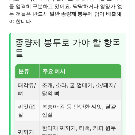
를 엄격히 구분하고 있어요. 딱딱하거나 영양가 없
는 것들은 반드시
일반 종량제 봉투
에 담아 배출해
야 합니다.
종량제 봉투로 가야 할 항목
들
분류
주요 예시
패각류/
조개, 소라, 굴 껍데기, 소/돼지/
뼈
닭의 뼈
씨앗/껍
복숭아·감 등 단단한 씨앗, 달걀
질
껍질
한약재 찌꺼기, 티백, 커피 원두
찌꺼기