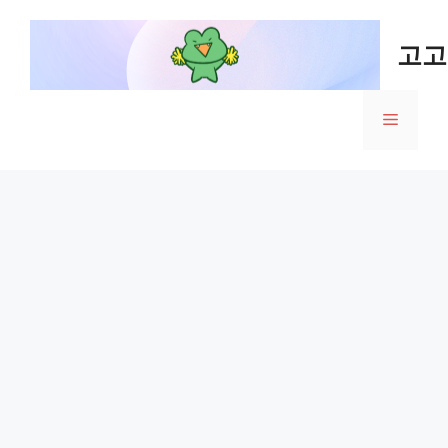
Skip
to
고고
content
Menu