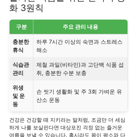
화 3원칙
구분
주요 관리 내용
충분한
하루 7시간 이상의 숙면과 스트레스
휴식
해소
식습관
제철 과일(비타민)과 고단백 식품 섭
관리
취, 충분한 수분 보충
위생
손 씻기 생활화 및 주 3회 가벼운 유
및 운
산소 운동
동
건강은 건강할 때 지키라는 말처럼, 조금만 더 세심
하게 나를 보살핀다면 대상포진 걱정 없는 즐거운
여름을 보낼 수 있습니다. 혹시라도 몸이 평소와 다