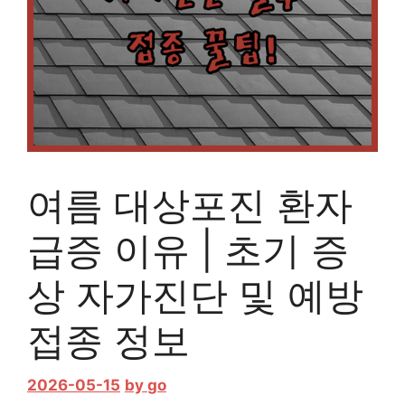
여름 대상포진 환자
급증 이유 | 초기 증
상 자가진단 및 예방
접종 정보
2026-05-15
by
go