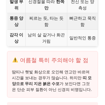
발생 부
신경절을 따라
한쪽
전신 또는 양
위
만
측성
통증 양
찌르는 듯, 타는 듯
뻐근하고 묵직
상
함
함
감각 이
남의 살 같거나 화끈
일반적인 통증
상
거림
여름철 특히 주의해야 할 점
땀띠나 햇빛 화상으로 오인해 연고만 바르며
시간을 보내는 경우가 많습니다. 하지만
띠 모
양으로 무리 지은 붉은 수포
가 보인다면 그것
은 단순 피부 질환이 아닌 신경의 비명입니다.