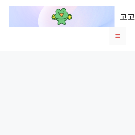
Skip
to
고고
content
Menu