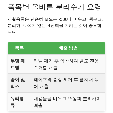
품목별 올바른 분리수거 요령
재활용품은 단순히 모으는 것보다 ‘비우고, 헹구고,
분리하고, 섞지 않는’ 4원칙을 지키는 것이 중요합
니다.
품목
배출 방법
투명 페
라벨 제거 후 압착하여 별도 전용
트병
수거함 배출
종이 및
테이프와 송장 제거 후 펼쳐서 묶
박스
어 배출
유리병
내용물을 비우고 뚜껑과 분리하여
류
배출