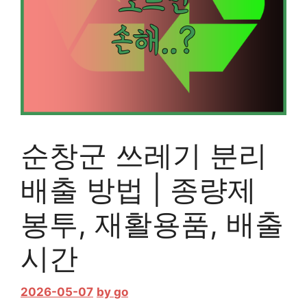
순창군 쓰레기 분리
배출 방법 | 종량제
봉투, 재활용품, 배출
시간
2026-05-07
by
go