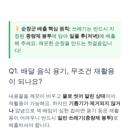
순창군 배출 핵심 원칙:
쓰레기는 반드시 지
정된
종량제 봉투
에 담아
일몰 후(저녁)
에 배출
해 주세요. 깨끗한 순창을 만드는 첫걸음입니
다!
Q1. 배달 음식 용기, 무조건 재활용
이 되나요?
내용물을 깨끗이 비우고
물로 씻어 말린 상태
여야
재활용이 가능해요. 하지만
기름기가 제거되지 않거
나
양념으로 색 배임이 심한 컵라면 용기 등은 재활
용이 어려우니 반드시
일반 쓰레기(종량제 봉투)
로
배출하셔야 합니다.