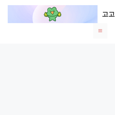
Skip
to
고고
content
Menu