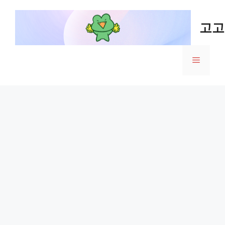
Skip
to
고고
content
Menu