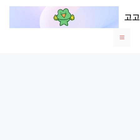
Skip
to
고고
content
Menu