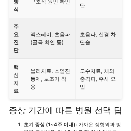
방
구조적 원인 확인
단
식
주
요
엑스레이, 초음파
초음파, 신경 차
진
(골극 확인 등)
단술
단
핵
물리치료, 소염진
도수치료, 체외
심
통제, 보조기 착
충격파, 주사 요
치
용
법
료
증상 기간에 따른 병원 선택 팁
초기 증상 (1~4주 이내):
가까운 정형외과 방