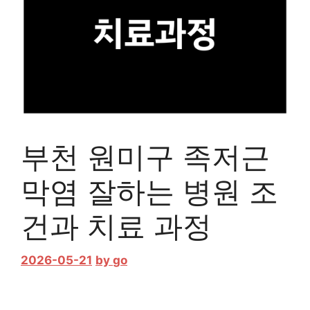
부천 원미구 족저근
막염 잘하는 병원 조
건과 치료 과정
2026-05-21
by
go