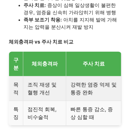
주사 치료:
증상이 심해 일상생활이 불편한
경우, 염증을 신속히 가라앉히기 위해 병행
족부 보조기 착용:
아치를 지지해 발에 가해
지는 압력을 분산시켜 재발 방지
체외충격파 vs 주사 치료 비교
구
체외충격파
주사 치료
분
목
조직 재생 및
강력한 염증 억제 및
적
혈행 개선
통증 완화
특
점진적 회복,
빠른 통증 감소, 증
징
비수술적
상 심할 때