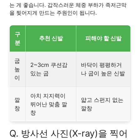
는 게 좋습니다. 갑작스러운 체중 부하가 족저근막
을 찢어지게 만드는 주원인이 됩니다.
구
추천 신발
피해야 할 신발
분
굽
2~3cm 쿠션감
바닥이 평평하거
높
있는 굽
나 굽이 높은 신발
이
아치 지지력이
깔
얇고 스펀지 없는
뛰어난 맞춤 깔
창
깔창
창
Q. 방사선 사진(X-ray)을 찍어