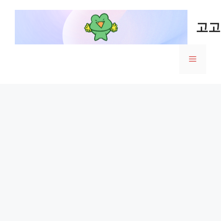
Skip
to
고고
content
Menu