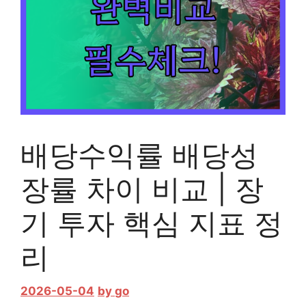
배당수익률 배당성
장률 차이 비교 | 장
기 투자 핵심 지표 정
리
2026-05-04
by
go