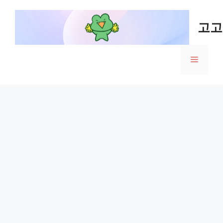
Skip
to
고고
content
Menu