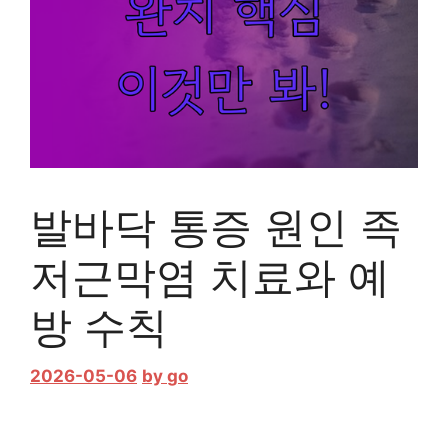
발바닥 통증 원인 족
저근막염 치료와 예
방 수칙
2026-05-06
by
go