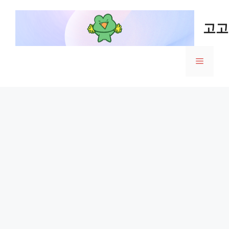
Skip
to
고고
content
Menu