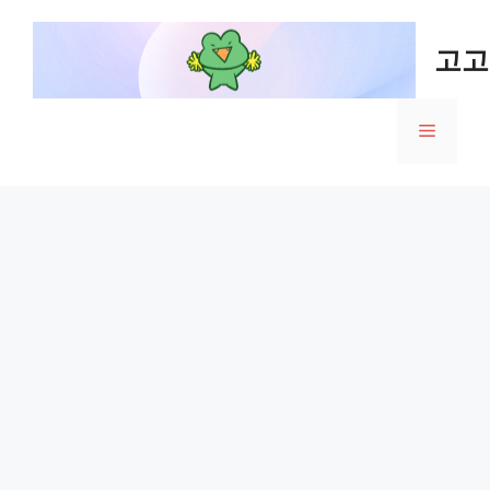
Skip
to
고고
content
Menu