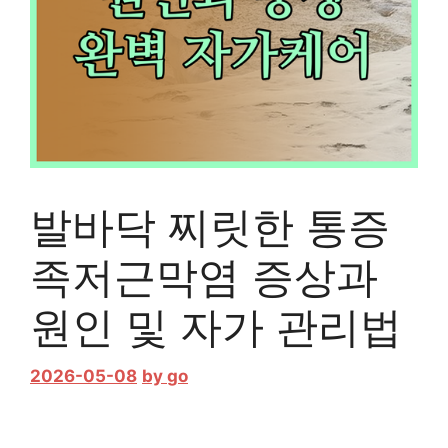
발바닥 찌릿한 통증
족저근막염 증상과
원인 및 자가 관리법
2026-05-08
by
go