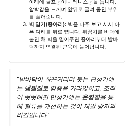
아래에 골프공이나 테니스공을 둡니다.
압박감을 느끼며 앞뒤로 굴려 뭉친 부위
를 풀어줍니다.
벽 밀기(종아리):
벽을 마주 보고 서서 아
픈 다리를 뒤로 뺍니다. 뒤꿈치를 바닥에
붙인 채 벽을 밀어주면 종아리부터 발바
닥까지 연결된 근육이 늘어납니다.
“발바닥이 화끈거리며 붓는 급성기에
는
냉찜질
로 염증을 가라앉히고, 조직
이 뻣뻣해진 만성기에는
온찜질
을 통
해 혈류를 개선하는 것이 재발 방지의
비결입니다.”