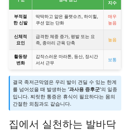
지수
부적절
딱딱하고 얇은 플랫슈즈, 하이힐,
매우
한 신발
쿠션 없는 단화
높음
신체적
급격한 체중 증가, 평발 또는 요
높음
요인
족, 종아리 근육 단축
활동량
갑작스러운 마라톤, 등산, 장시간
보통
변화
서서 근무
결국 족저근막염은 우리 발이 견딜 수 있는 한계
를 넘어섰을 때 발생하는
‘과사용 증후군’
의 일종
입니다. 찌릿한 통증은 휴식이 필요하다는 몸의
간절한 외침과도 같습니다.
집에서 실천하는 발바닥