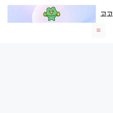
Skip
to
고고
content
Menu