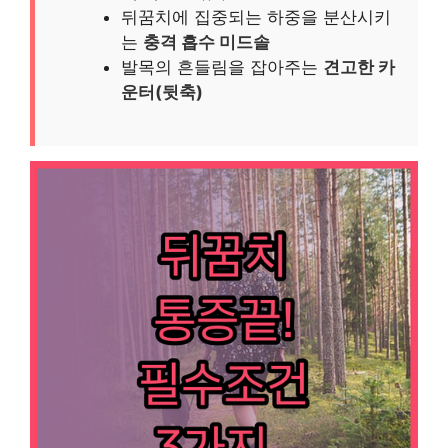
뒤꿈치에 집중되는 하중을 분산시키
는
충격 흡수 미드솔
발목의 흔들림을 잡아주는
견고한 카
운터(뒷축)