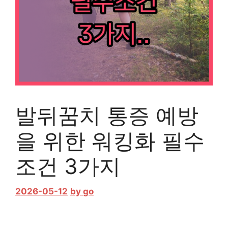
발뒤꿈치 통증 예방
을 위한 워킹화 필수
조건 3가지
2026-05-12
by
go