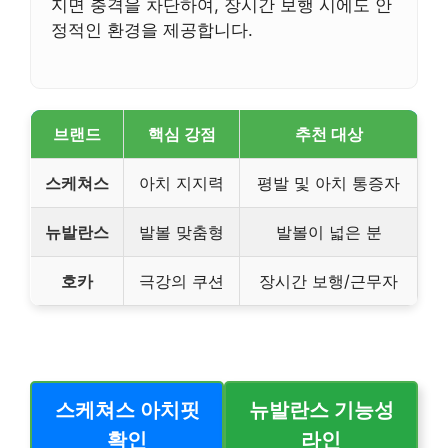
지면 충격을 차단하여, 장시간 보행 시에도 안
정적인 환경을 제공합니다.
브랜드
핵심 강점
추천 대상
스케쳐스
아치 지지력
평발 및 아치 통증자
뉴발란스
발볼 맞춤형
발볼이 넓은 분
호카
극강의 쿠션
장시간 보행/근무자
스케쳐스 아치핏
뉴발란스 기능성
확인
라인