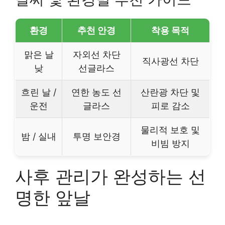
환경
추천 안경
착용 목적
맑은 날
자외선 차단
직사광선 차단
낮
선글라스
흐린 날 /
연한 농도 선
산란광 차단 및
운전
글라스
피로 감소
물리적 보호 및
밤 / 실내
투명 보안경
비빔 방지
사후 관리가 완성하는 선
명한 앞날