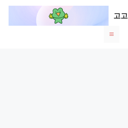
Skip
to
고고
content
Menu