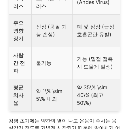
(Andes Virus)
러스
러스
주요
신장 (콩팥 기
폐 및 심장 (급성
영향
능 손상)
호흡곤란 유발)
장기
사람
가능 (밀접 접촉
간 전
불가능
시 드물게 발생)
파
평균
약 35\% \sim
약 1\% \sim
치사
40\% (최고
5\% 내외
율
50\%)
감염 초기에는 약간의 열이 나고 온몸이 쑤시는 몸
살감기 정도로 가볍게 시작되기 때문에 알아채기 어