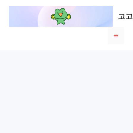
Skip
to
고고
content
Menu