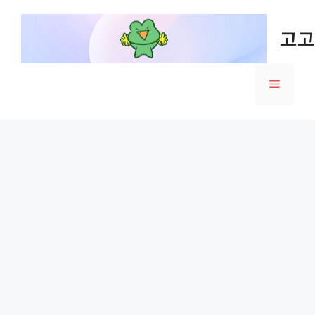
Skip
to
고고
content
Menu