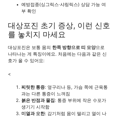
예방접종(싱그릭스·샤링릭스) 상담 가능 여
부 확인
대상포진 초기 증상, 이런 신호
를 놓치지 마세요
대상포진은 보통 몸의
한쪽 방향으로 띠 모양
으로
나타나는 게 특징이에요. 처음에는 다음과 같은 신
호가 올 수 있어요:
<
찌릿한 통증
: 옆구리나 등, 가슴 쪽에 근육통
과는 다른 통증이 느껴짐
붉은 반점과 물집
: 통증 부위에 작은 수포가
생기기 시작함
미열과 오한
: 감기처럼 몸이 떨리고 열이 나