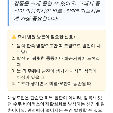
경통을 크게 줄일 수 있어요. 그래서 증
상이 의심되시면 바로 병원에 가보시는
게 가장 중요합니다.
즉시 병원 방문이 필요한 신호
<
몸의
한쪽 방향으로만 띠 모양
으로 발진이 나
타날 때
발진 전
찌릿한 통증
이나 화끈거림이 느껴질
때
눈·귀 주위
에 발진이 생기거나 시력·청력에
이상이 있을 때
수포가 생기면서
미열·오한
이 동반될 때
대상포진은 단순한 피부 질환이 아니라, 잠복해 있
던
수두 바이러스의 재활성화
로 발생하는 신경계 질
환이에요. 면역력이 떨어지는 순간 발병할 수 있으