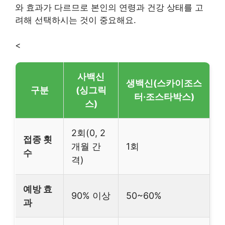
와 효과가 다르므로 본인의 연령과 건강 상태를 고
려해 선택하시는 것이 중요해요.
<
사백신
생백신(스카이조스
구분
(싱그릭
터·조스타박스)
스)
2회(0, 2
접종 횟
개월 간
1회
수
격)
예방 효
90% 이상
50~60%
과