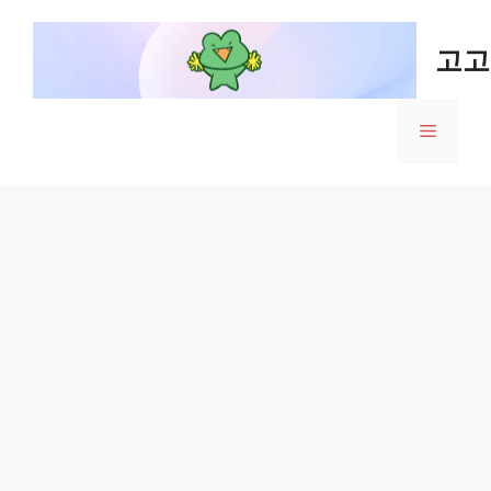
Skip
to
고고
content
Menu