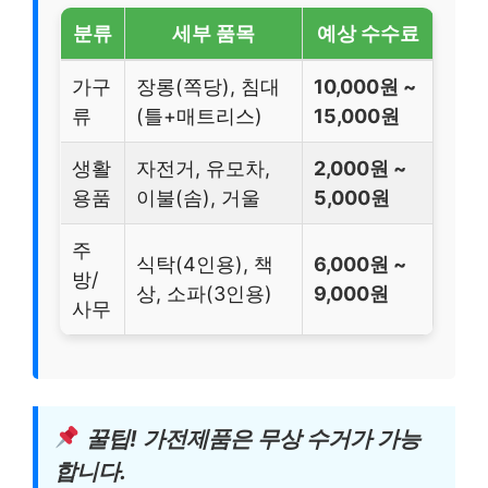
분류
세부 품목
예상 수수료
가구
장롱(쪽당), 침대
10,000원 ~
류
(틀+매트리스)
15,000원
생활
자전거, 유모차,
2,000원 ~
용품
이불(솜), 거울
5,000원
주
식탁(4인용), 책
6,000원 ~
방/
상, 소파(3인용)
9,000원
사무
꿀팁! 가전제품은 무상 수거가 가능
합니다.